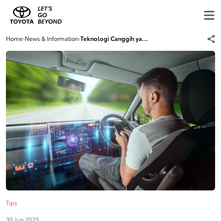
Home
›
News & Information
›
Teknologi Canggih ya...
Tips
30 Jun 2025